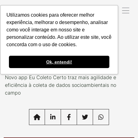
Utilizamos cookies para oferecer melhor
experiência, melhorar o desempenho, analisar
como você interage em nosso site e
Data da Postagem:
27/03/2023
Categoria:
NOSSOS
,
PROJETOS
TECH
personalizar conteúdo. Ao utilizar este site, você
concorda com o uso de cookies.
Um aplicativo bom de
serviço
Ok, entendi!
Novo app Eu Coleto Certo traz mais agilidade e
eficiência à coleta de dados socioambientais no
campo