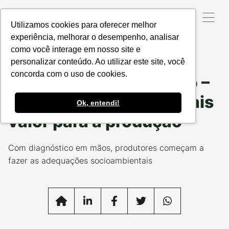
Utilizamos cookies para oferecer melhor
experiência, melhorar o desempenho, analisar
como você interage em nosso site e
Data da Postagem:
24/04/2024
Categoria:
#EUPRODUZOCERTO
personalizar conteúdo. Ao utilizar este site, você
concorda com o uso de cookies.
Projeto Soja no Cerrado –
Produtores em foco: Mais
Ok, entendi!
valor para a produção
Com diagnóstico em mãos, produtores começam a
fazer as adequações socioambientais