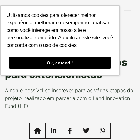
Utilizamos cookies para oferecer melhor
experiência, melhorar o desempenho, analisar
como você interage em nosso site e
Data da Postagem:
22/02/2023
Categoria:
NOSSOS
PROJETOS
personalizar conteúdo. Ao utilizar este site, você
concorda com o uso de cookies.
Produzindo Certo inicia
série de cursos gratuitos
Ok, entendi!
para extensionistas
Ainda é possível se inscrever para as várias etapas do
projeto, realizado em parceria com o Land Innovation
Fund (LIF)