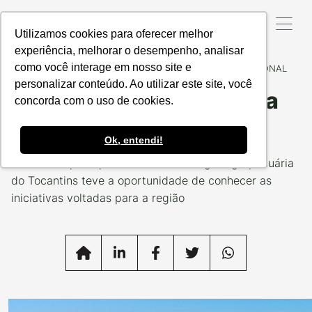
Utilizamos cookies para oferecer melhor
experiência, melhorar o desempenho, analisar
como você interage em nosso site e
Data da Postagem:
22/05/2024
Categoria:
INSTITUCIONAL
personalizar conteúdo. Ao utilizar este site, você
Produzindo Certo marca
concorda com o uso de cookies.
presença na Agrotins
Ok, entendi!
Público da principal Feira de Tecnologia Agropecuária
do Tocantins teve a oportunidade de conhecer as
iniciativas voltadas para a região