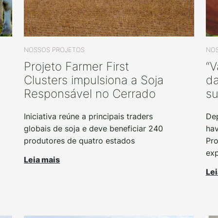
NOSSOS PROJETOS
NOS
Projeto Farmer First
“V
Clusters impulsiona a Soja
da
Responsável no Cerrado
su
Iniciativa reúne a principais traders
Dep
globais de soja e deve beneficiar 240
hav
produtores de quatro estados
Pro
exp
Leia mais
Lei