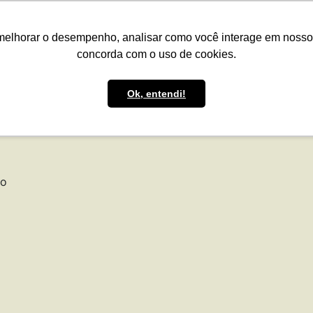
presas
Para o Produtor
Portfólio
Portal
Reg.IA
Bov
melhorar o desempenho, analisar como você interage em nosso sit
concorda com o uso de cookies.
Ok, entendi!
to