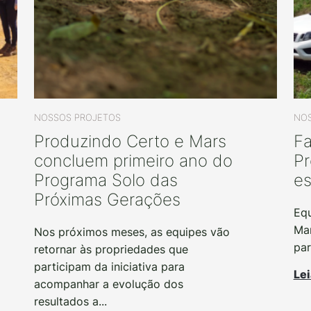
NOSSOS PROJETOS
NOS
Produzindo Certo e Mars
Fa
concluem primeiro ano do
Pr
Programa Solo das
es
Próximas Gerações
Equ
Mar
Nos próximos meses, as equipes vão
par
retornar às propriedades que
participam da iniciativa para
Lei
acompanhar a evolução dos
resultados a...