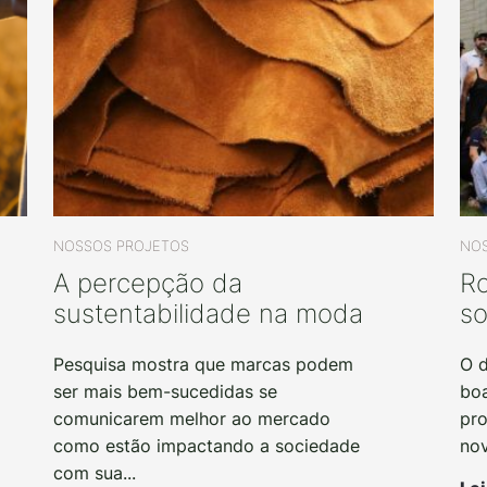
NOSSOS PROJETOS
NOS
A percepção da
Ro
sustentabilidade na moda
so
Pesquisa mostra que marcas podem
O d
ser mais bem-sucedidas se
boa
comunicarem melhor ao mercado
pr
como estão impactando a sociedade
nov
com sua...