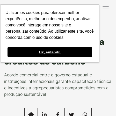
Utilizamos cookies para oferecer melhor
experiência, melhorar o desempenho, analisar
como você interage em nosso site e
Data da Postagem:
03/11/2023
Categoria:
NOSSOS
PROJETOS
personalizar conteúdo. Ao utilizar este site, você
concorda com o uso de cookies.
Conservação da floresta
no Tocantins rende
Ok, entendi!
créditos de carbono
Acordo comercial entre o governo estadual e
instituições internacionais garante capacitação técnica
e incentivos a agropecuaristas comprometidos com a
produção sustentável