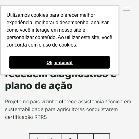
Utilizamos cookies para oferecer melhor
experiência, melhorar o desempenho, analisar
como você interage em nosso site e
Data da Postagem:
07/12/2022
Categoria:
NOSSOS
PROJETOS
personalizar conteúdo. Ao utilizar este site, você
concorda com o uso de cookies.
Produzindo Certo na
Argentina: Produtores
Ok, entendi!
recebem diagnóstico e
plano de ação
Projeto no país vizinho oferece assistência técnica em
sustentabilidade para agricultores conquistarem
certificação RTRS