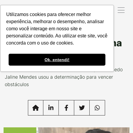
Utilizamos cookies para oferecer melhor
experiência, melhorar o desempenho, analisar
como você interage em nosso site e
Data da Postagem:
08/10/2021
Categoria:
TIME PC
personalizar conteúdo. Ao utilizar este site, você
As muitas superações na
concorda com o uso de cookies.
conta de Jaline
Ok, entendi!
Analista financeira da Produzindo Certo, desde cedo
Jaline Mendes usou a determinação para vencer
obstáculos