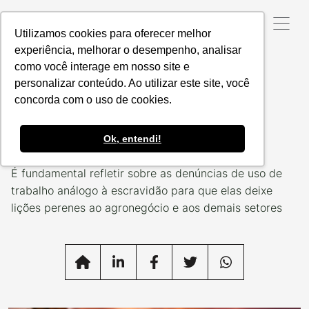
Utilizamos cookies para oferecer melhor
experiência, melhorar o desempenho, analisar
como você interage em nosso site e
Data da Postagem:
06/03/2023
Categoria:
NOTÍCIAS
RESPONSÁVEIS
personalizar conteúdo. Ao utilizar este site, você
concorda com o uso de cookies.
O que fazer diante do
vinho derramado
Ok, entendi!
É fundamental refletir sobre as denúncias de uso de
trabalho análogo à escravidão para que elas deixe
lições perenes ao agronegócio e aos demais setores