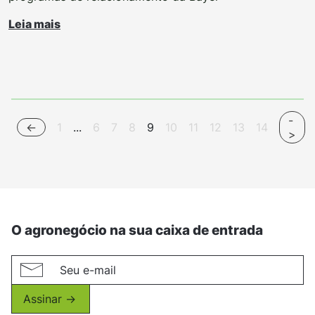
Leia mais
-
<-
1
...
6
7
8
9
10
11
12
13
14
>
O agronegócio na sua caixa de entrada
Assinar ->