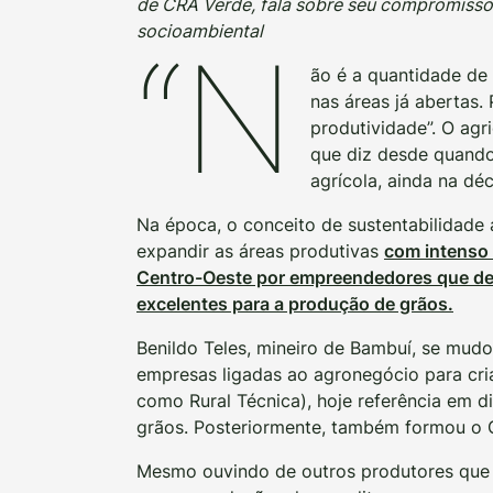
de CRA Verde, fala sobre seu compromisso 
socioambiental
“N
ão é a quantidade de
nas áreas já abertas.
produtividade”. O agr
que diz desde quando 
agrícola, ainda na dé
Na época, o conceito de sustentabilidade 
expandir as áreas produtivas
com intenso 
Centro-Oeste por empreendedores que des
excelentes para a produção de grãos.
Benildo Teles, mineiro de Bambuí, se mudo
empresas ligadas ao agronegócio para cri
como Rural Técnica), hoje referência em d
grãos. Posteriormente, também formou o G
Mesmo ouvindo de outros produtores que p