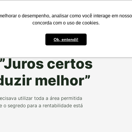
presas
Para o Produtor
Portfólio
Portal
Reg.IA
Bov
melhorar o desempenho, analisar como você interage em nosso sit
concorda com o uso de cookies.
Ok, entendi!
RODUZOCERTO
:”Juros certos
uzir melhor”
isava utilizar toda a área permitida
e o segredo para a rentabilidade está