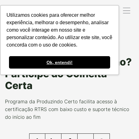
Utilizamos cookies para oferecer melhor
experiência, melhorar o desempenho, analisar
como você interage em nosso site e
Data da Postagem:
25/06/2025
Categoria:
NOSSOS
PROJETOS
personalizar conteúdo. Ao utilizar este site, você
concorda com o uso de cookies.
Quer certificar sua
produção de soja e milho?
Ok, entendi!
Participe do Colheita
Certa
Programa da Produzindo Certo facilita acesso à
certificação RTRS com baixo custo e suporte técnico
do início ao fim