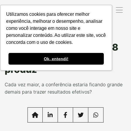
Utilizamos cookies para oferecer melhor
experiência, melhorar o desempenho, analisar
como você interage em nosso site e
Data da Postagem:
08/12/2023
Categoria:
NOTÍCIAS
RESPONSÁVEIS
personalizar conteúdo. Ao utilizar este site, você
concorda com o uso de cookies.
Como entender a COP28
sob os olhos de quem
Ok, entendi!
produz
Cada vez maior, a conferência estaria ficando grande
demais para trazer resultados efetivos?