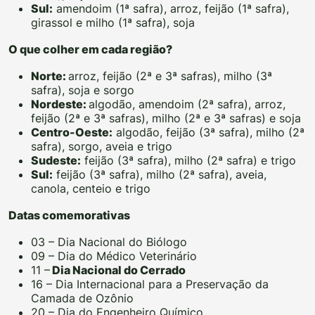
Sul:
amendoim (1ª safra), arroz, feijão (1ª safra),
girassol e milho (1ª safra), soja
O que colher em cada região?
Norte:
arroz, feijão (2ª e 3ª safras), milho (3ª
safra), soja e sorgo
Nordeste:
algodão, amendoim (2ª safra), arroz,
feijão (2ª e 3ª safras), milho (2ª e 3ª safras) e soja
Centro-Oeste:
algodão, feijão (3ª safra), milho (2ª
safra), sorgo, aveia e trigo
Sudeste:
feijão (3ª safra), milho (2ª safra) e trigo
Sul:
feijão (3ª safra), milho (2ª safra), aveia,
canola, centeio e trigo
Datas comemorativas
03 – Dia Nacional do Biólogo
09 – Dia do Médico Veterinário
11 –
Dia Nacional do Cerrado
16 – Dia Internacional para a Preservação da
Camada de Ozônio
20 – Dia do Engenheiro Químico