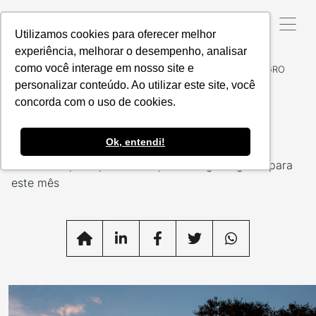
Utilizamos cookies para oferecer melhor
experiência, melhorar o desempenho, analisar
como você interage em nosso site e
Data da Postagem:
29/08/2024
Categoria:
CALENDAGRO
personalizar conteúdo. Ao utilizar este site, você
Calendário do Agro |
concorda com o uso de cookies.
Setembro 2024
Ok, entendi!
Confira os principais destaques do agronegócio para
este mês