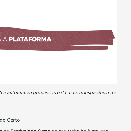
 e automatiza processos e dá mais transparência na
ndo Certo
is da
Produzindo Certo
no seu trabalho junto aos