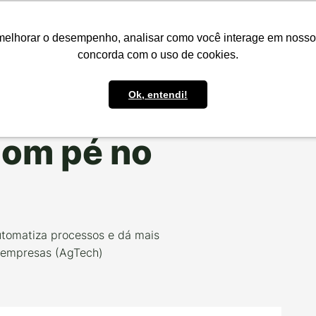
presas
Para o Produtor
Portfólio
Portal
Reg.IA
Bov
melhorar o desempenho, analisar como você interage em nosso sit
concorda com o uso de cookies.
Ok, entendi!
OS PROJETOS
om pé no
utomatiza processos e dá mais
e empresas (AgTech)