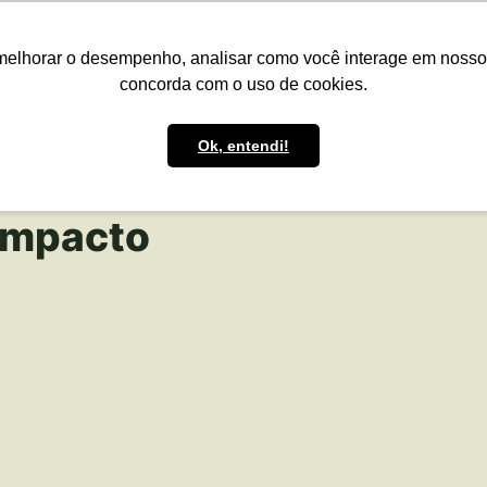
presas
Para o Produtor
Portfólio
Portal
Reg.IA
Bov
melhorar o desempenho, analisar como você interage em nosso sit
concorda com o uso de cookies.
Ok, entendi!
impacto