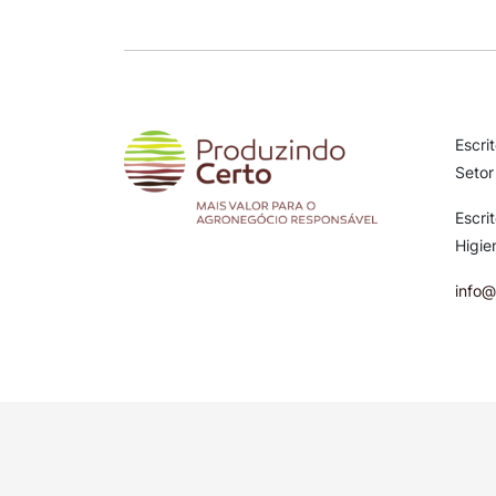
Escri
Setor
Escri
Higie
info@