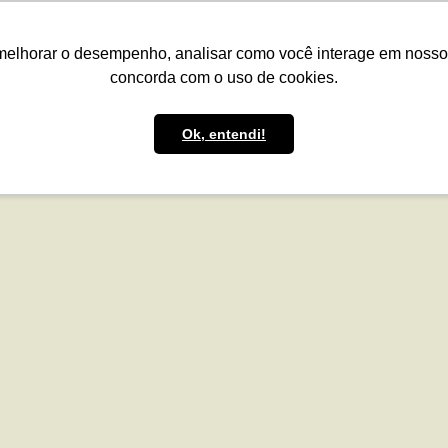
presas
Para o Produtor
Portfólio
Portal
Reg.IA
Bov
melhorar o desempenho, analisar como você interage em nosso sit
concorda com o uso de cookies.
Ok, entendi!