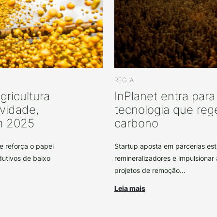
REG.IA
gricultura
InPlanet entra par
ividade,
tecnologia que reg
m 2025
carbono
e reforça o papel
Startup aposta em parcerias est
dutivos de baixo
remineralizadores e impulsionar 
projetos de remoção...
Leia mais