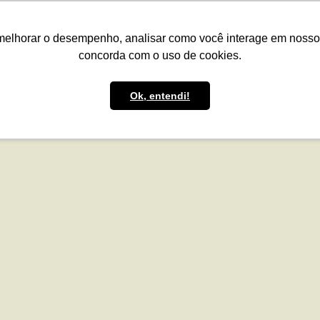
presas
Para o Produtor
Portfólio
Portal
Reg.IA
Bov
melhorar o desempenho, analisar como você interage em nosso sit
concorda com o uso de cookies.
Ok, entendi!