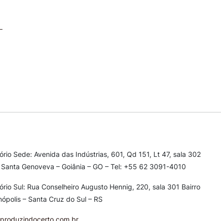
tório Sede: Avenida das Indústrias, 601, Qd 151, Lt 47, sala 302
 Santa Genoveva – Goiânia – GO – Tel: +55 62 3091-4010
tório Sul: Rua Conselheiro Augusto Hennig, 220, sala 301
Bairro
nópolis – Santa Cruz do Sul – RS
produzindocerto.com.br