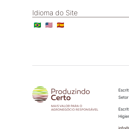
Idioma do Site
Escri
Setor
Escri
Higie
info@