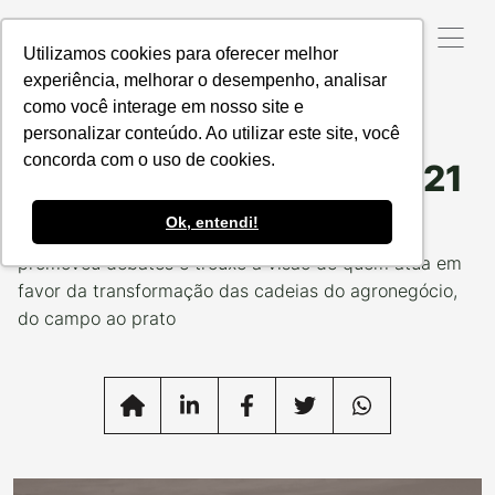
Utilizamos cookies para oferecer melhor
experiência, melhorar o desempenho, analisar
como você interage em nosso site e
Data da Postagem:
29/12/2021
Categoria:
VOZES
RESPONSÁVEIS
personalizar conteúdo. Ao utilizar este site, você
concorda com o uso de cookies.
Eles falaram alto em 2021
Ok, entendi!
Retrospectiva 2021: Série Vozes Responsáveis
promoveu debates e trouxe a visão de quem atua em
favor da transformação das cadeias do agronegócio,
do campo ao prato