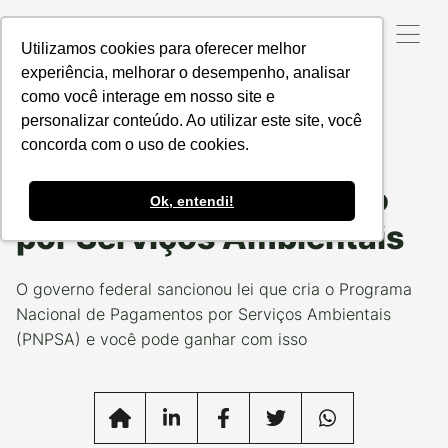
Utilizamos cookies para oferecer melhor
experiência, melhorar o desempenho, analisar
como você interage em nosso site e
Data da Postagem:
10/02/2021
Categoria:
NOSSOS
PROJETOS
personalizar conteúdo. Ao utilizar este site, você
concorda com o uso de cookies.
5 coisas que você deve
saber sobre Pagamento
Ok, entendi!
por Serviços Ambientais
O governo federal sancionou lei que cria o Programa
Nacional de Pagamentos por Serviços Ambientais
(PNPSA) e você pode ganhar com isso