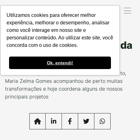
Utilizamos cookies para oferecer melhor
experiência, melhorar o desempenho, analisar
como você interage em nosso site e
Data da Postagem:
13/04/2021
Categoria:
TIME PC
personalizar conteúdo. Ao utilizar este site, você
Maria Zelma: Uma década
concorda com o uso de cookies.
de um propósito
Ok, entendi!
Prestes a completar dez anos de Produzindo Certo,
Maria Zelma Gomes acompanhou de perto muitas
transformações e hoje coordena alguns de nossos
principais projetos