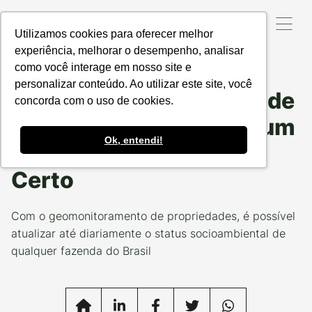
Utilizamos cookies para oferecer melhor
experiência, melhorar o desempenho, analisar
como você interage em nosso site e
Data da Postagem:
22/07/2024
Categoria:
TECH
personalizar conteúdo. Ao utilizar este site, você
Quer monitorar a sua rede
concorda com o uso de cookies.
de fornecedores? Seja um
Ok, entendi!
parceiro da Produzindo
Certo
Com o geomonitoramento de propriedades, é possível
atualizar até diariamente o status socioambiental de
qualquer fazenda do Brasil