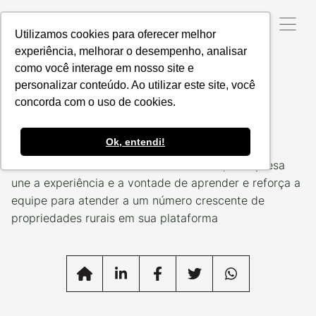
Utilizamos cookies para oferecer melhor
experiência, melhorar o desempenho, analisar
como você interage em nosso site e
Data da Postagem:
10/08/2022
Categoria:
TIME PC
personalizar conteúdo. Ao utilizar este site, você
A força do time
concorda com o uso de cookies.
Produzindo Certo
Ok, entendi!
Com uma safra de novos colaboradores, a empresa
une a experiência e a vontade de aprender e reforça a
equipe para atender a um número crescente de
propriedades rurais em sua plataforma