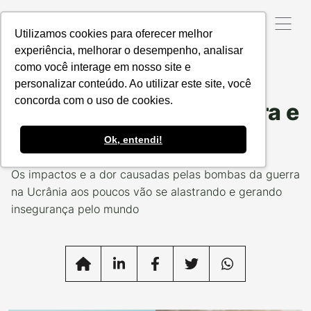
Utilizamos cookies para oferecer melhor
experiência, melhorar o desempenho, analisar
como você interage em nosso site e
Data da Postagem:
11/03/2022
Categoria:
NOTÍCIAS
RESPONSÁVEIS
personalizar conteúdo. Ao utilizar este site, você
concorda com o uso de cookies.
Reflexões sobre a guerra e
o agro
Ok, entendi!
Os impactos e a dor causadas pelas bombas da guerra
na Ucrânia aos poucos vão se alastrando e gerando
insegurança pelo mundo