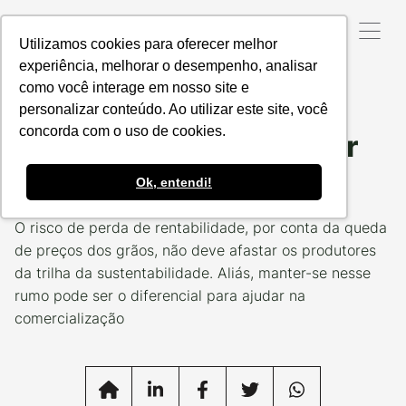
Utilizamos cookies para oferecer melhor
experiência, melhorar o desempenho, analisar
como você interage em nosso site e
Data da Postagem:
26/05/2023
Categoria:
FINANÇAS
VERDES
personalizar conteúdo. Ao utilizar este site, você
concorda com o uso de cookies.
Ser sustentável para ser
lucrativo
Ok, entendi!
O risco de perda de rentabilidade, por conta da queda
de preços dos grãos, não deve afastar os produtores
da trilha da sustentabilidade. Aliás, manter-se nesse
rumo pode ser o diferencial para ajudar na
comercialização