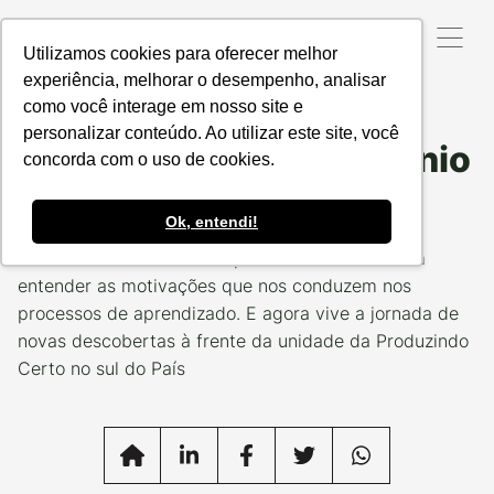
Utilizamos cookies para oferecer melhor
experiência, melhorar o desempenho, analisar
como você interage em nosso site e
Data da Postagem:
06/11/2023
Categoria:
TIME PC
personalizar conteúdo. Ao utilizar este site, você
Fernanda Bartz: o fascínio
concorda com o uso de cookies.
por aprender
Ok, entendi!
A administradora tem um particular interesse em
entender as motivações que nos conduzem nos
processos de aprendizado. E agora vive a jornada de
novas descobertas à frente da unidade da Produzindo
Certo no sul do País