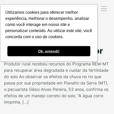
Utilizamos cookies para oferecer melhor
experiência, melhorar o desempenho, analisar
como você interage em nosso site e
Data da Postagem:
03/01/2022
Categoria:
#EUPRODUZOCERTO
personalizar conteúdo. Ao utilizar este site, você
concorda com o uso de cookies.
Gésio Alves: Mais
recursos para o produtor
Ok, entendi!
Produtor rural recebeu recursos do Programa REM-MT
para recuperar área degradada e cuidar da fertilidade
do solo Ao observar os efeitos da chuva no rio que
passa por sua propriedade em Planalto da Serra (MT),
o pecuarista Gésio Alves Pereira, 53 anos, confirma os
efeitos de um manejo correto do solo. “A água corre
limpinha, […]