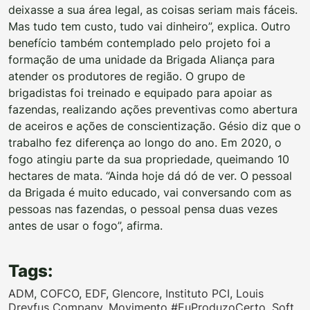
deixasse a sua área legal, as coisas seriam mais fáceis.
Mas tudo tem custo, tudo vai dinheiro”, explica. Outro
benefício também contemplado pelo projeto foi a
formação de uma unidade da Brigada Aliança para
atender os produtores de região. O grupo de
brigadistas foi treinado e equipado para apoiar as
fazendas, realizando ações preventivas como abertura
de aceiros e ações de conscientização. Gésio diz que o
trabalho fez diferença ao longo do ano. Em 2020, o
fogo atingiu parte da sua propriedade, queimando 10
hectares de mata. “Ainda hoje dá dó de ver. O pessoal
da Brigada é muito educado, vai conversando com as
pessoas nas fazendas, o pessoal pensa duas vezes
antes de usar o fogo”, afirma.
Tags:
ADM
,
COFCO
,
EDF
,
Glencore
,
Instituto PCI
,
Louis
Dreyfus Company
,
Movimento #EuProduzoCerto
,
Soft