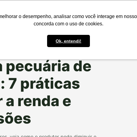
presas
Para o Produtor
Portfólio
Portal
Reg.IA
Bov
melhorar o desempenho, analisar como você interage em nosso sit
concorda com o uso de cookies.
Ok, entendi!
 CERTO
 pecuária de
 7 práticas
 a renda e
sões
res, veja como o produtor pode diminuir o