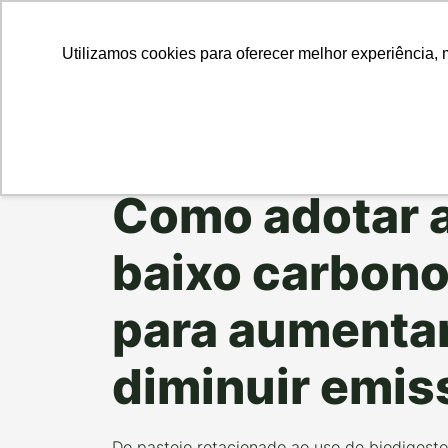
Para Em
Utilizamos cookies para oferecer melhor experiência, 
Data da Postagem:
11/09/2025
Categoria:
FAÇA
Como adotar a
baixo carbono:
para aumentar
diminuir emis
Do pastejo rotacionado ao uso de biodigesto