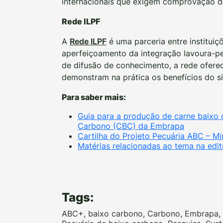
internacionais que exigem comprovação de
Rede ILPF
A
Rede ILPF
é uma parceria entre institui
aperfeiçoamento da integração lavoura-pe
de difusão de conhecimento, a rede oferec
demonstram na prática os benefícios do s
Para saber mais:
Guia para a produção de carne baixo 
Carbono (CBC) da Embrapa
Cartilha do Projeto Pecuária ABC – Min
Matérias relacionadas ao tema na edit
Tags:
ABC+
,
baixo carbono
,
Carbono
,
Embrapa
,