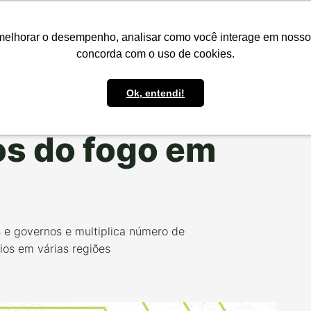
presas
Para o Produtor
Portfólio
Portal
Reg.IA
Bov
melhorar o desempenho, analisar como você interage em nosso sit
concorda com o uso de cookies.
Ok, entendi!
OS PROJETOS
os do fogo em
 e governos e multiplica número de
os em várias regiões