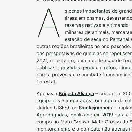
A
s cenas impactantes de gran
áreas em chamas, devastand
reservas nativas e vitimando
milhares de animais, marcara
estação de seca no Pantanal 
outras regiões brasileiras no ano passado.
das perspectivas de que elas se repetiss
2021, no entanto, uma mobilização de for
públicas e privadas gerou um reforço imp
para a prevenção e combate focos de inc
florestal.
Apenas a
Brigada Aliança
– criada em 2009
equipados e preparados com apoio da elit
Unidos (USFS), os
Smokejumpers
– implan
Agrobrigadas, idealizado em 2019 para a 
campo no Mato Grosso, Mato Grosso do Sul
monitoramento e o combate não apenas na