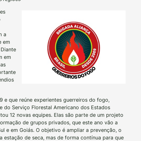
des
o
m a
e em
 Diante
em em
ças
ortante
êndios
 e que reúne experientes guerreiros do fogo,
e do Serviço Florestal Americano dos Estados
tou 12 novas equipes. Elas são parte de um projeto
formação de grupos privados, que este ano vão a
 e em Goiás. O objetivo é ampliar a prevenção, o
 estação de seca, mas de forma contínua para que