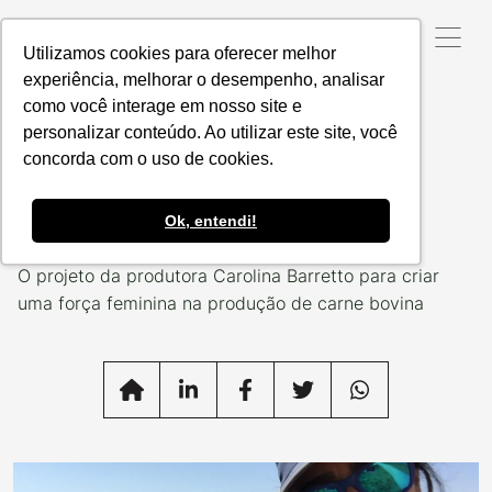
Utilizamos cookies para oferecer melhor
experiência, melhorar o desempenho, analisar
como você interage em nosso site e
Data da Postagem:
14/02/2022
Categoria:
VOZES
RESPONSÁVEIS
personalizar conteúdo. Ao utilizar este site, você
concorda com o uso de cookies.
Pecuária feita por
mulheres
Ok, entendi!
O projeto da produtora Carolina Barretto para criar
uma força feminina na produção de carne bovina