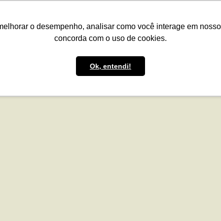
presas
Para o Produtor
Portfólio
Portal
Reg.IA
Bov
melhorar o desempenho, analisar como você interage em nosso sit
concorda com o uso de cookies.
Ok, entendi!