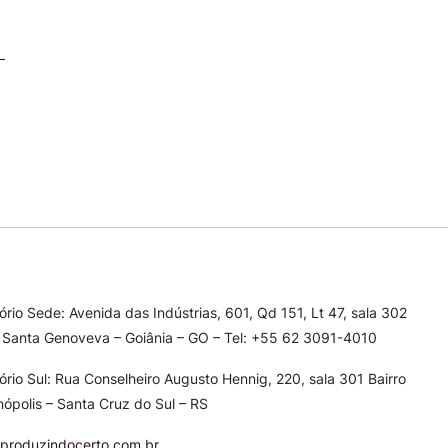
tório Sede: Avenida das Indústrias, 601, Qd 151, Lt 47, sala 302
 Santa Genoveva – Goiânia – GO – Tel: +55 62 3091-4010
tório Sul: Rua Conselheiro Augusto Hennig, 220, sala 301
Bairro
nópolis – Santa Cruz do Sul – RS
produzindocerto.com.br