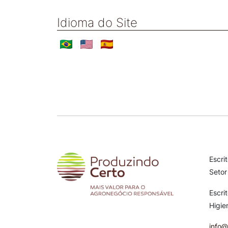
Idioma do Site
Escri
Setor
Escri
Higie
info@