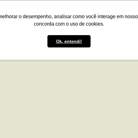
presas
Para o Produtor
Portfólio
Portal
Reg.IA
Bov
melhorar o desempenho, analisar como você interage em nosso sit
concorda com o uso de cookies.
Ok, entendi!