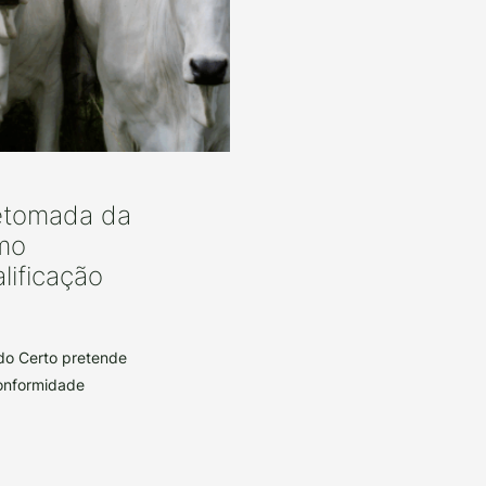
retomada da
mo
lificação
do Certo pretende
conformidade