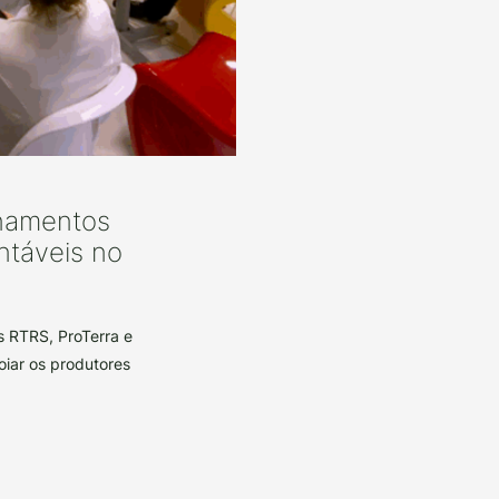
inamentos
entáveis no
s RTRS, ProTerra e
oiar os produtores