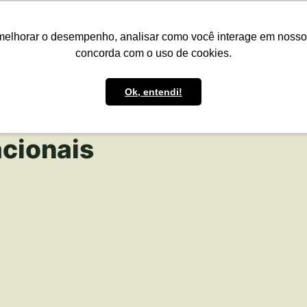
presas
Para o Produtor
Portfólio
Portal
Reg.IA
Bov
melhorar o desempenho, analisar como você interage em nosso sit
concorda com o uso de cookies.
Ok, entendi!
acionais