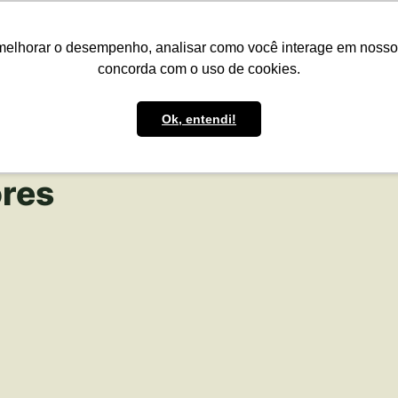
presas
Para o Produtor
Portfólio
Portal
Reg.IA
Bov
melhorar o desempenho, analisar como você interage em nosso sit
concorda com o uso de cookies.
Ok, entendi!
res