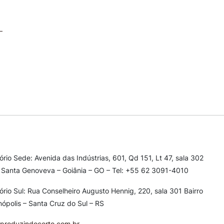
tório Sede: Avenida das Indústrias, 601, Qd 151, Lt 47, sala 302
 Santa Genoveva – Goiânia – GO – Tel: +55 62 3091-4010
tório Sul: Rua Conselheiro Augusto Hennig, 220, sala 301
Bairro
nópolis – Santa Cruz do Sul – RS
produzindocerto.com.br