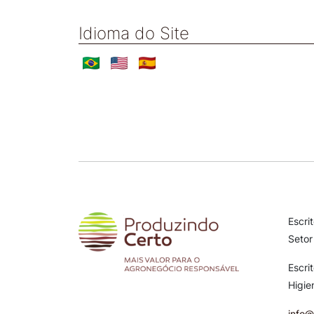
Idioma do Site
Escri
Setor
Escri
Higie
info@