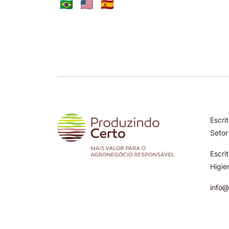
Escri
Setor
Escri
Higie
info@