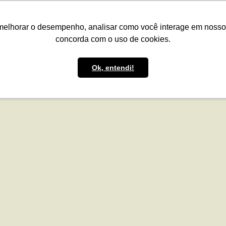
presas
Para o Produtor
Portfólio
Portal
Reg.IA
Bov
melhorar o desempenho, analisar como você interage em nosso sit
concorda com o uso de cookies.
Ok, entendi!