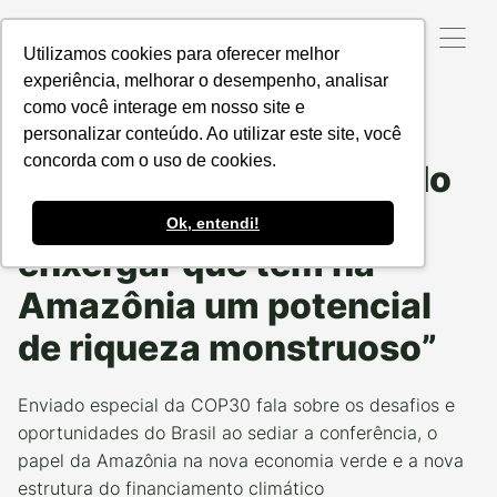
Utilizamos cookies para oferecer melhor
experiência, melhorar o desempenho, analisar
como você interage em nosso site e
Data da Postagem:
10/11/2025
Categoria:
VOZES
RESPONSÁVEIS
personalizar conteúdo. Ao utilizar este site, você
concorda com o uso de cookies.
Marcello Brito: “O legado
da COP30 será o Brasil
Ok, entendi!
enxergar que tem na
Amazônia um potencial
de riqueza monstruoso”
Enviado especial da COP30 fala sobre os desafios e
oportunidades do Brasil ao sediar a conferência, o
papel da Amazônia na nova economia verde e a nova
estrutura do financiamento climático