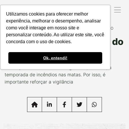
Utilizamos cookies para oferecer melhor
experiência, melhorar o desempenho, analisar
como você interage em nosso site e
Data da Postagem:
20/05/2021
Categoria:
FAÇA CERTO
personalizar conteúdo. Ao utilizar este site, você
5 dicas para ficar longe do
concorda com o uso de cookies.
fogo
Ok, entendi!
A estação das secas está chegando e, com ela, a
temporada de incêndios nas matas. Por isso, é
importante reforçar a vigilância