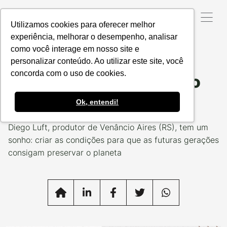
Utilizamos cookies para oferecer melhor
experiência, melhorar o desempenho, analisar
como você interage em nosso site e
Data da Postagem:
27/05/2021
Categoria:
#EUPRODUZOCERTO
personalizar conteúdo. Ao utilizar este site, você
concorda com o uso de cookies.
Diego Luft: “É prazeroso
fazer minha parte”
Ok, entendi!
Diego Luft, produtor de Venâncio Aires (RS), tem um
sonho: criar as condições para que as futuras gerações
consigam preservar o planeta